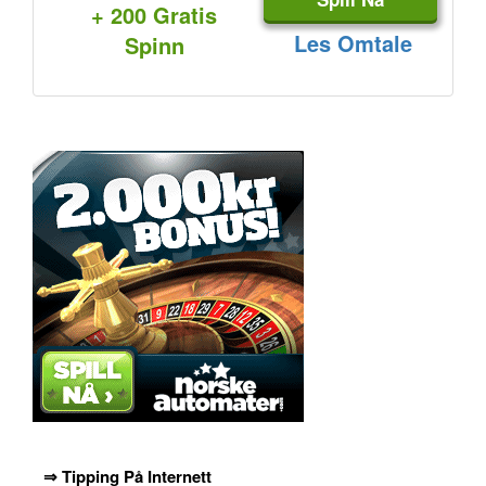
+ 200 Gratis
Les Omtale
Spinn
⇒ Tipping På Internett