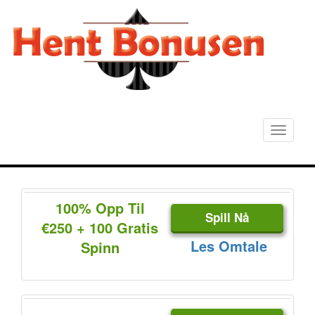
Toggle
navigati
100% Opp Til
Spill Nå
€250 + 100 Gratis
Les Omtale
Spinn