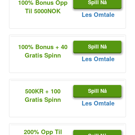
100% Bonus Opp
Spill Nå
Til 5000NOK
Les Omtale
100% Bonus + 40
Spill Nå
Gratis Spinn
Les Omtale
500KR + 100
Spill Nå
Gratis Spinn
Les Omtale
200% Opp Til