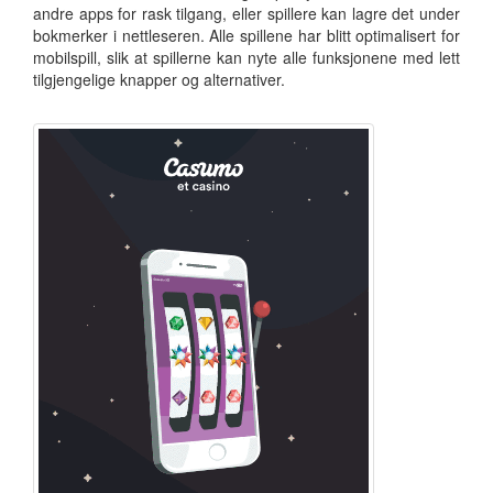
andre apps for rask tilgang, eller spillere kan lagre det under
bokmerker i nettleseren. Alle spillene har blitt optimalisert for
mobilspill, slik at spillerne kan nyte alle funksjonene med lett
tilgjengelige knapper og alternativer.